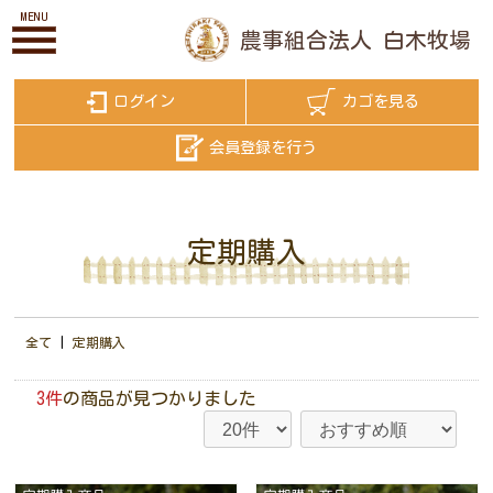
MENU
農事組合法人
白木牧場
ログイン
カゴを見る
会員登録を行う
定期購入
全て
|
定期購入
3件
の商品が見つかりました